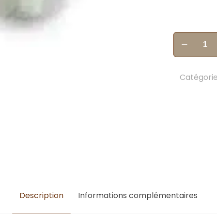
quantité
de
Agneau
Anni
Catégorie
debout
crème
16cm
Description
Informations complémentaires