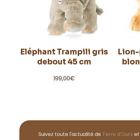
Eléphant Trampili gris
Lion-
debout 45 cm
blon
199,00
€
Suivez toute l'actualité de
Terre d'Ours
et