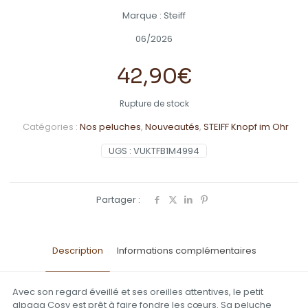
Marque : Steiff
06/2026
42,90
€
Rupture de stock
Catégories :
Nos peluches
,
Nouveautés
,
STEIFF Knopf im Ohr
UGS :
VUKTFB1M4994
Partager :
Description
Informations complémentaires
Avec son regard éveillé et ses oreilles attentives, le petit
alpaga Cosy est prêt à faire fondre les c
œurs. Sa peluche