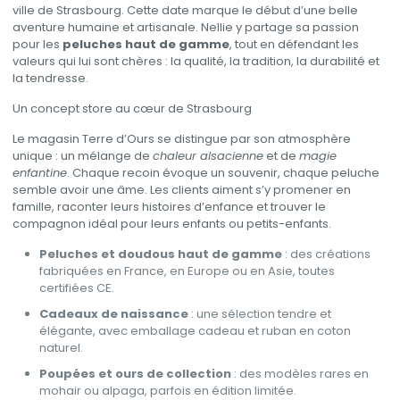
ville de Strasbourg. Cette date marque le début d’une belle
aventure humaine et artisanale. Nellie y partage sa passion
pour les
peluches haut de gamme
, tout en défendant les
valeurs qui lui sont chères : la qualité, la tradition, la durabilité et
la tendresse.
Un concept store au cœur de Strasbourg
Le magasin Terre d’Ours se distingue par son atmosphère
unique : un mélange de
chaleur alsacienne
et de
magie
enfantine
. Chaque recoin évoque un souvenir, chaque peluche
semble avoir une âme. Les clients aiment s’y promener en
famille, raconter leurs histoires d’enfance et trouver le
compagnon idéal pour leurs enfants ou petits-enfants.
Peluches et doudous haut de gamme
: des créations
fabriquées en France, en Europe ou en Asie, toutes
certifiées CE.
Cadeaux de naissance
: une sélection tendre et
élégante, avec emballage cadeau et ruban en coton
naturel.
Poupées et ours de collection
: des modèles rares en
mohair ou alpaga, parfois en édition limitée.