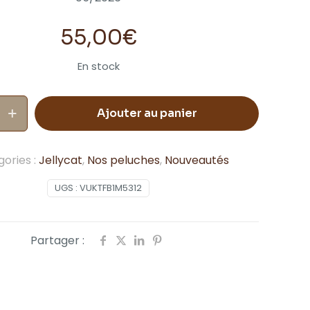
55,00
€
En stock
Ajouter au panier
s
ories :
Jellycat
,
Nos peluches
,
Nouveautés
UGS :
VUKTFB1M5312
Partager :