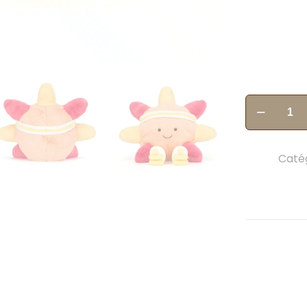
quantité
de
Amuseable
Sun
Catég
Roller
Skates
30x30x11cm