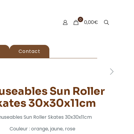
0
0,00€
s
Contact
seables Sun Roller
kates 30x30x11cm
useables Sun Roller Skates 30x30x11cm
Couleur : orange, jaune, rose