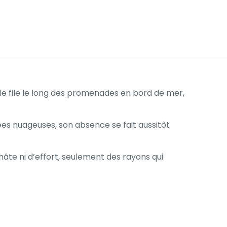
 elle file le long des promenades en bord de mer,
nées nuageuses, son absence se fait aussitôt
hâte ni d’effort, seulement des rayons qui
0,219 kg