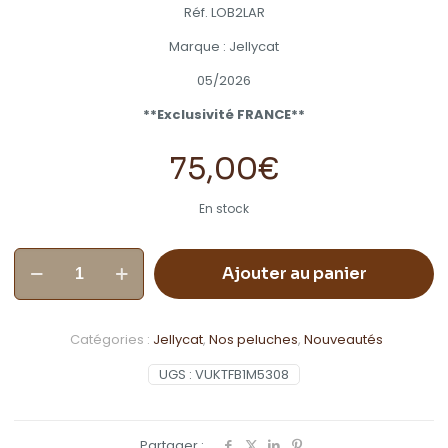
Réf. LOB2LAR
Marque : Jellycat
05/2026
**Exclusivité FRANCE**
75,00
€
En stock
quantité
Ajouter au panier
de
Homard
Larry
Lobster
Catégories :
Jellycat
,
Nos peluches
,
Nouveautés
Sailor
Outfit
UGS :
VUKTFB1M5308
28x9x24cm
Partager :