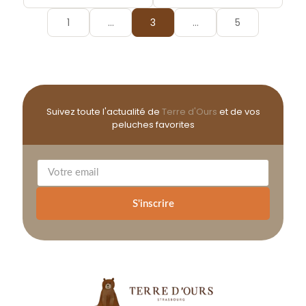
1
…
3
…
5
Suivez toute l'actualité de
Terre d'Ours
et de vos
peluches favorites
S'inscrire