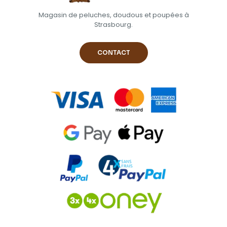
Magasin de peluches, doudous et poupées à
Strasbourg.
CONTACT