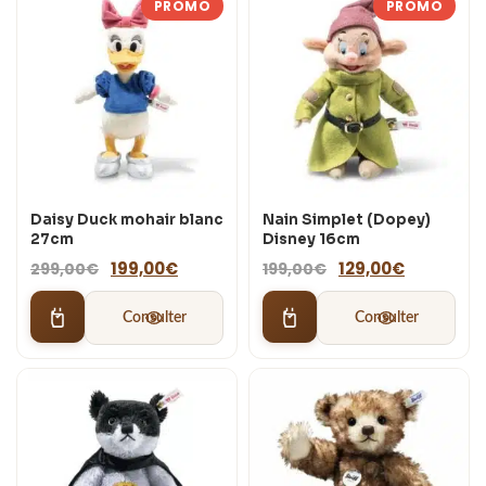
PROMO
PROMO
Daisy Duck mohair blanc
Nain Simplet (Dopey)
27cm
Disney 16cm
Le
Le
Le
Le
199,00
€
129,00
€
299,00
€
199,00
€
prix
prix
prix
prix
initial
actuel
initial
actuel
Consulter
Consulter
était :
est :
était :
est :
299,00€.
199,00€.
199,00€.
129,00€.