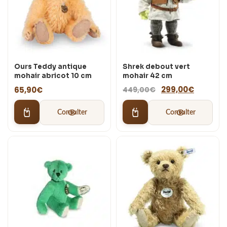
Ours Teddy antique
Shrek debout vert
mohair abricot 10 cm
mohair 42 cm
Le
Le
299,00
€
65,90
€
449,00
€
prix
prix
initial
actuel
Consulter
Consulter
était :
est :
449,00€.
299,00€