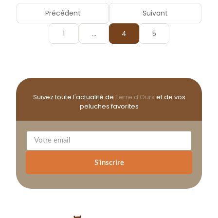
Précédent
Suivant
1
…
4
5
Suivez toute l'actualité de
Terre d'Ours
et de vos
peluches favorites
S'inscrire