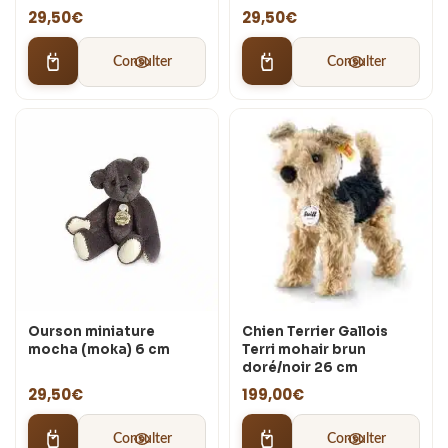
29,50
€
29,50
€
Consulter
Consulter
Ourson miniature
Chien Terrier Gallois
mocha (moka) 6 cm
Terri mohair brun
doré/noir 26 cm
29,50
€
199,00
€
Consulter
Consulter